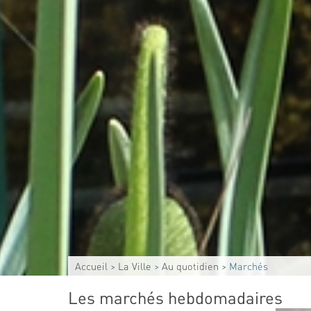
Accueil
>
La Ville
>
Au quotidien
>
Marchés
Les marchés hebdomadaires