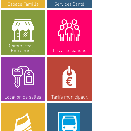
Espace Famille
Services Santé
Commerces -
Entreprises
Les associations
Location de salles
Tarifs municipaux