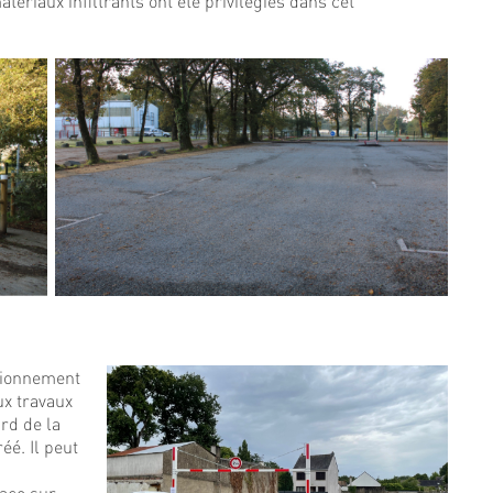
tériaux infiltrants ont été privilégiés dans cet
ationnement
aux travaux
rd de la
éé. Il peut
.
lace sur