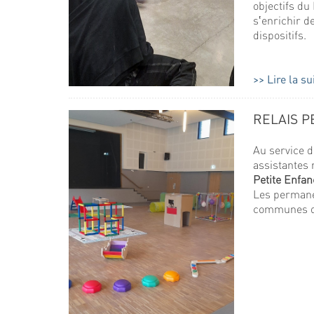
objectifs du
s‛enrichir d
dispositifs.
Lire la su
RELAIS P
Au service d
assistantes
Petite Enfan
Les permanen
communes d