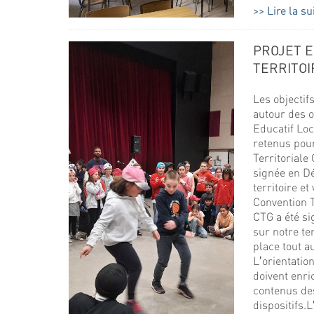
Lire la su
PROJET E
TERRITOI
Les objectif
autour des o
Educatif Loc
retenus pour
Territoriale 
signée en D
territoire et
Convention T
CTG a été s
sur notre ter
place tout a
L‛orientatio
doivent enric
contenus de
dispositifs.L