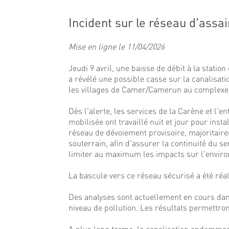
Incident sur le réseau d'ass
Mise en ligne le 11/04/2026
Jeudi 9 avril, une baisse de débit à la station
a révélé une possible casse sur la canalisati
les villages de Camer/Camerun au complexe 
Dès l'alerte, les services de la Carène et l'e
mobilisée ont travaillé nuit et jour pour insta
réseau de dévoiement provisoire, majoritair
souterrain, afin d'assurer la continuité du se
limiter au maximum les impacts sur l'envir
La bascule vers ce réseau sécurisé a été réa
Des analyses sont actuellement en cours dan
niveau de pollution. Les résultats permettron
A plus long terme, la canalisation endommag