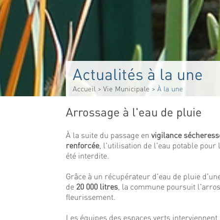
Actualités à la une
Accueil
>
Vie Municipale
>
À la une
Arrossage à l'eau de pluie
À la suite du passage en
vigilance sécheress
renforcée
, l'utilisation de l'eau potable pour
été interdite.
Grâce à un récupérateur d'eau de pluie d'un
de
20 000 litres
, la commune poursuit l'arro
fleurissement.
Les équipes des espaces verts interviennent