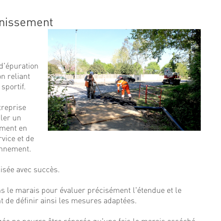
ainissement
 d'épuration
on reliant
sportif.
ntreprise
ller un
ement en
rvice et de
onnement.
lisée avec succès.
s le marais pour évaluer précisément l'étendue et le
t de définir ainsi les mesures adaptées.
ée ne pourra être réparée qu'une fois le marais asséché,