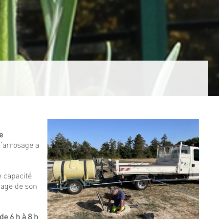
e
 l'arrosage a
e capacité
sage de son
de 6 h à 8 h