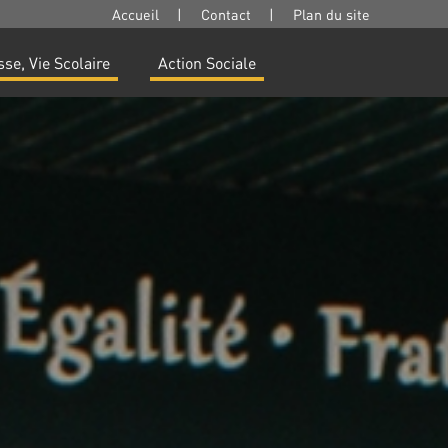
Accueil
|
Contact
|
Plan du site
se, Vie Scolaire
Action Sociale