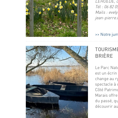
LEHUEDE, c
Tél : 06 82 0
Mails : eve
jean-pierre
Notre jum
TOURISME
BRIÈRE
Le Parc Nat
est un écrin
change au r
spectacle à 
Côté Patrimo
Marais offre
du passé, que
découvrir au