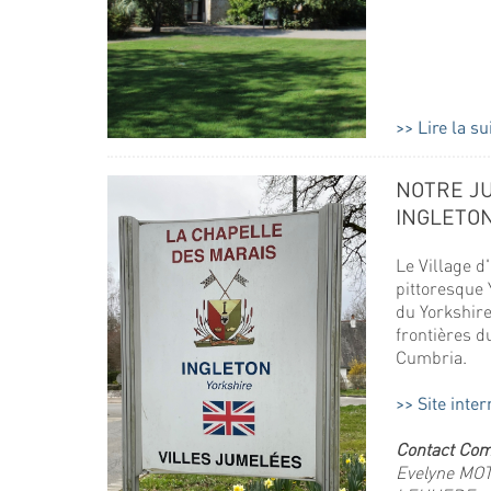
Lire la su
NOTRE J
INGLETO
Le Village d'
pittoresque 
du Yorkshir
frontières d
Cumbria.
Site inter
Contact Com
Evelyne MOT