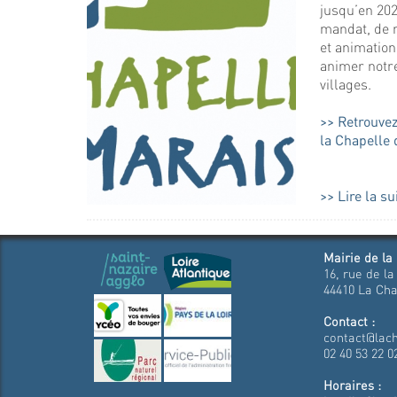
jusqu’en 202
mandat, de
et animation
animer notre
villages.
Retrouvez
la Chapelle 
Lire la su
Mairie de la
16, rue de la
44410 La Cha
Contact :
contact@lach
02 40 53 22 0
Horaires :