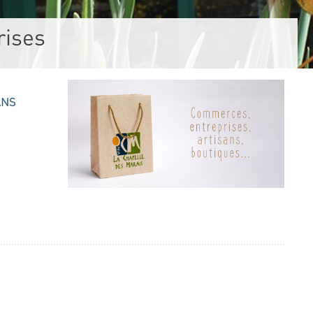
rises
ANS