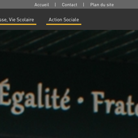
Accueil
|
Contact
|
Plan du site
se, Vie Scolaire
Action Sociale