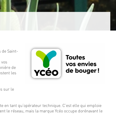
 de Saint-
t vos
nnière de
stent les
s sur le
e en tant qu’opérateur technique. C’est elle qui emploie
tient le réseau, mais la marque Ycéo occupe dorénavant le