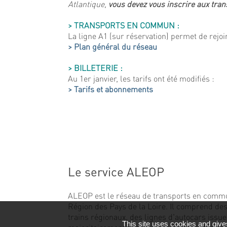
Atlantique,
vous devez vous inscrire aux tran
> TRANSPORTS EN COMMUN :
La ligne A1 (sur réservation) permet de rejoi
> Plan général du réseau
> BILLETERIE :
Au 1er janvier, les tarifs ont été modifiés :
> Tarifs et abonnements
Le service ALEOP
ALEOP est le réseau de transports en comm
Région des Pays de la Loire. Il comprend des
trains régionaux, des lignes d'autocars issu
This site uses cookies and give