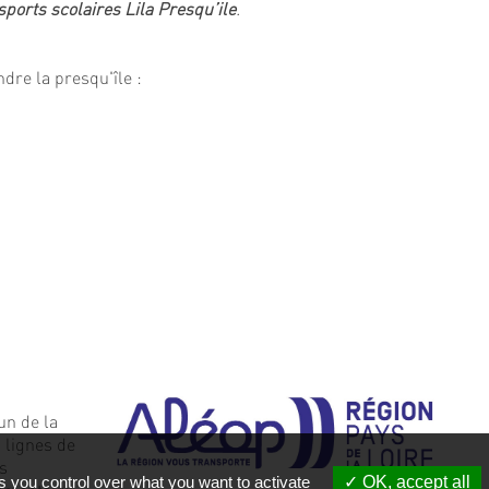
sports scolaires Lila Presqu’ile
.
ndre la presqu'île :
un de la
 lignes de
es
s you control over what you want to activate
OK, accept all