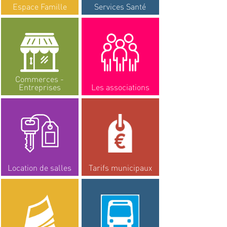
Espace Famille
Services Santé
Commerces -
Entreprises
Les associations
Location de salles
Tarifs municipaux