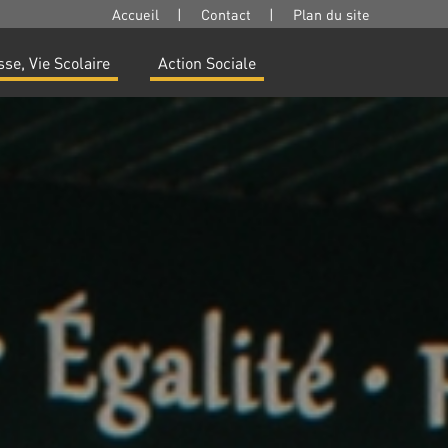
Accueil
|
Contact
|
Plan du site
se, Vie Scolaire
Action Sociale