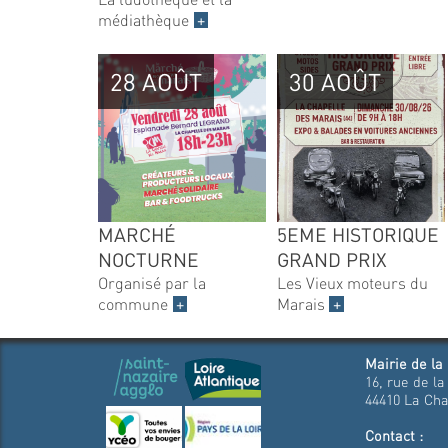
médiathèque
+
28 AOÛT
30 AOÛT
MARCHÉ
5EME HISTORIQUE
NOCTURNE
GRAND PRIX
Organisé par la
Les Vieux moteurs du
commune
+
Marais
+
Mairie de la
16, rue de la
44410 La Cha
Contact :