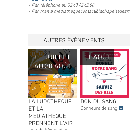
- Par téléphone au 02 40 42 42 00
- Par mail à mediathequecontact@lachapelledesm
AUTRES ÉVÉNEMENTS
01 JUILLET
11 AOÛT
AU 30 AOÛT
LA LUDOTHÈQUE
DON DU SANG
ET LA
Donneurs de sang
+
MÉDIATHÈQUE
PRENNENT L'AIR
La ludothèque et la