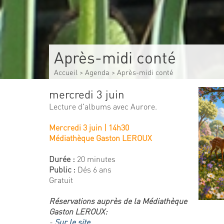
Après-midi conté
Accueil
>
Agenda
>
Après-midi conté
mercredi 3 juin
Lecture d'albums avec Aurore.
Mercredi 3 juin | 14h30
Médiathèque Gaston LEROUX
Durée :
20 minutes
Public :
Dés 6 ans
Gratuit
Réservations auprès de la Médiathèque
Gaston LEROUX:
-
Sur le site