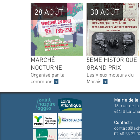
28 AOÛT
30 AOÛT
MARCHÉ
5EME HISTORIQUE
NOCTURNE
GRAND PRIX
Organisé par la
Les Vieux moteurs du
commune
+
Marais
+
Mairie de la
16, rue de la
44410 La Cha
Contact :
contact@lach
02 40 53 22 0