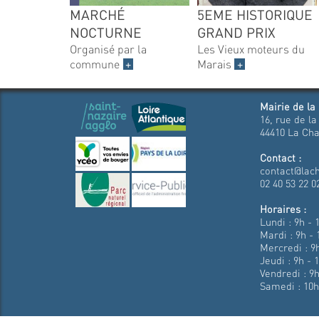
MARCHÉ
5EME HISTORIQUE
NOCTURNE
GRAND PRIX
Organisé par la
Les Vieux moteurs du
commune
+
Marais
+
Mairie de la
16, rue de la
44410 La Cha
Contact :
contact@lach
02 40 53 22 0
Horaires :
Lundi : 9h - 
Mardi : 9h - 
Mercredi : 9h
Jeudi : 9h - 
Vendredi : 9h
Samedi : 10h