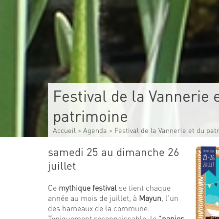
Festival de la Vannerie 
patrimoine
Accueil
>
Agenda
>
Festival de la Vannerie et du pa
samedi 25 au dimanche 26
juillet
Ce
mythique festival
se tient chaque
année au mois de juillet, à
Mayun
, l'un
des hameaux de la commune.
Typiquement reconnaissable, le "
panier