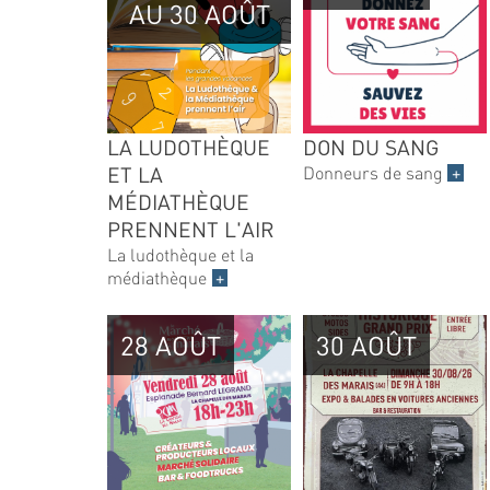
AU 30 AOÛT
LA LUDOTHÈQUE
DON DU SANG
ET LA
Donneurs de sang
+
MÉDIATHÈQUE
PRENNENT L'AIR
La ludothèque et la
médiathèque
+
28 AOÛT
30 AOÛT