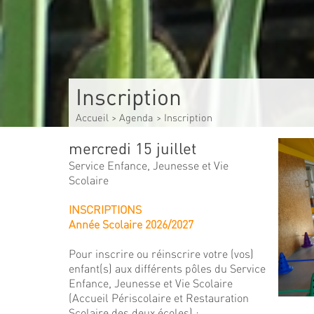
Inscription
Accueil
>
Agenda
>
Inscription
mercredi 15 juillet
Service Enfance, Jeunesse et Vie
Scolaire
INSCRIPTIONS
Année Scolaire 2026/2027
Pour inscrire ou réinscrire votre (vos)
enfant(s) aux différents pôles du Service
Enfance, Jeunesse et Vie Scolaire
(Accueil Périscolaire et Restauration
Scolaire des deux écoles) :