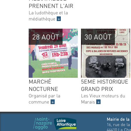
PRENNENT L'AIR
La ludothèque et la
médiathèque
+
28 AOÛT
30 AOÛT
MARCHÉ
5EME HISTORIQUE
NOCTURNE
GRAND PRIX
Organisé par la
Les Vieux moteurs du
commune
+
Marais
+
Mairie de la
16, rue de la
44410 La Cha