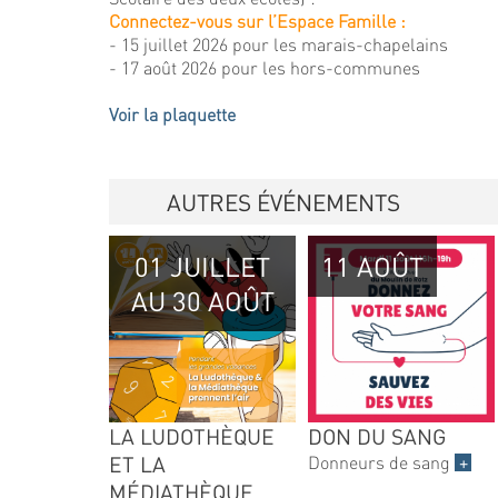
Connectez-vous sur l’Espace Famille :
- 15 juillet 2026 pour les marais-chapelains
- 17 août 2026 pour les hors-communes
Voir la plaquette
AUTRES ÉVÉNEMENTS
01 JUILLET
11 AOÛT
AU 30 AOÛT
LA LUDOTHÈQUE
DON DU SANG
ET LA
Donneurs de sang
+
MÉDIATHÈQUE